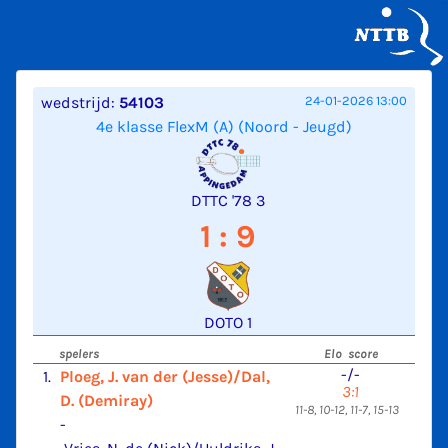
wedstrijd:
54103
24-01-2026 13:00
4e klasse FlexM (A) (Noord - Jeugd)
DTTC '78 3
1 : 9
DOTO 1
spelers
Elo score
-/-
1.
Ploeg, J. van der (Jesse)/Dal,
3:1
D. (Demiray)
11-8, 10-12, 11-7, 15-13
-