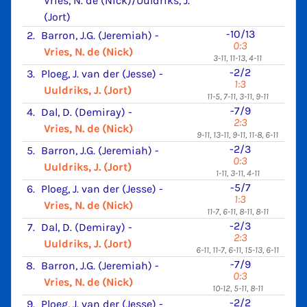
Vries, N. de (Nick)/Uuldriks, J.
(Jort)
-10/13
2.
Barron, J.G. (Jeremiah)
-
0:3
Vries, N. de (Nick)
3-11, 11-13, 4-11
-2/2
3.
Ploeg, J. van der (Jesse)
-
1:3
Uuldriks, J. (Jort)
11-5, 7-11, 3-11, 9-11
-7/9
4.
Dal, D. (Demiray)
-
2:3
Vries, N. de (Nick)
9-11, 13-11, 9-11, 11-8, 6-11
-2/3
5.
Barron, J.G. (Jeremiah)
-
0:3
Uuldriks, J. (Jort)
1-11, 3-11, 4-11
-5/7
6.
Ploeg, J. van der (Jesse)
-
1:3
Vries, N. de (Nick)
11-7, 6-11, 8-11, 8-11
-2/3
7.
Dal, D. (Demiray)
-
2:3
Uuldriks, J. (Jort)
6-11, 11-7, 6-11, 15-13, 6-11
-7/9
8.
Barron, J.G. (Jeremiah)
-
0:3
Vries, N. de (Nick)
10-12, 5-11, 8-11
-2/2
9.
Ploeg, J. van der (Jesse)
-