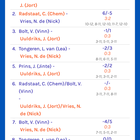
J. (Jort)
6/-5
2.
Radstaat, C. (Chem)
-
3:2
Vries, N. de (Nick)
10-12, 8-11, 12-10, 11-7, 12-10
-1/1
3.
Bolt, V. (Vinn)
-
0:3
Uuldriks, J. (Jort)
3-11, 5-11, 3-11
-2/3
4.
Tongeren, L. van (Lea)
-
0:3
Vries, N. de (Nick)
8-11, 6-11, 5-11
-2/2
5.
Prins, J. (Jinte)
-
0:3
Uuldriks, J. (Jort)
3-11, 3-11, 2-11
-/-
6.
Radstaat, C. (Chem)/Bolt, V.
0:3
(Vinn)
3-11, 7-11, 8-11
-
Uuldriks, J. (Jort)/Vries, N.
de (Nick)
-4/5
7.
Bolt, V. (Vinn)
-
0:3
Vries, N. de (Nick)
7-11, 5-11, 2-11
0/0
8.
Tongeren, L. van (Lea)
-