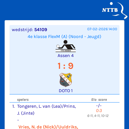
wedstrijd:
54109
07-02-2026 14:00
4e klasse FlexM (A) (Noord - Jeugd)
Assen 4
1 : 9
DOTO 1
spelers
Elo score
-/-
1.
Tongeren, L. van (Lea)/Prins,
0:3
J. (Jinte)
6-11, 4-11, 10-12
-
Vries, N. de (Nick)/Uuldriks,