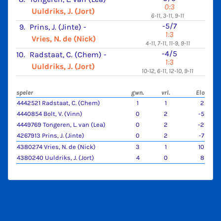
0:3
Uuldriks, J. (Jort)
6-11, 3-11, 9-11
-5/7
9.
Prins, J. (Jinte)
-
1:3
Vries, N. de (Nick)
4-11, 7-11, 11-9, 9-11
-4/5
10.
Radstaat, C. (Chem)
-
1:3
Uuldriks, J. (Jort)
10-12, 6-11, 12-10, 9-11
speler
gwn.
vrl.
Elo
4442521 Radstaat, C. (Chem)
1
1
2
4440854 Bolt, V. (Vinn)
0
2
-5
4449769 Tongeren, L. van (Lea)
0
2
-2
4267913 Prins, J. (Jinte)
0
2
-7
4380274 Vries, N. de (Nick)
3
1
10
4380240 Uuldriks, J. (Jort)
4
0
8