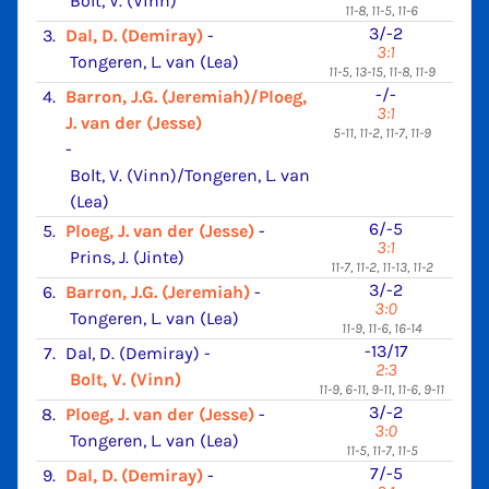
Bolt, V. (Vinn)
11-8, 11-5, 11-6
3/-2
3.
Dal, D. (Demiray)
-
3:1
Tongeren, L. van (Lea)
11-5, 13-15, 11-8, 11-9
-/-
4.
Barron, J.G. (Jeremiah)/Ploeg,
3:1
J. van der (Jesse)
5-11, 11-2, 11-7, 11-9
-
Bolt, V. (Vinn)/Tongeren, L. van
(Lea)
6/-5
5.
Ploeg, J. van der (Jesse)
-
3:1
Prins, J. (Jinte)
11-7, 11-2, 11-13, 11-2
3/-2
6.
Barron, J.G. (Jeremiah)
-
3:0
Tongeren, L. van (Lea)
11-9, 11-6, 16-14
-13/17
7.
Dal, D. (Demiray)
-
2:3
Bolt, V. (Vinn)
11-9, 6-11, 9-11, 11-6, 9-11
3/-2
8.
Ploeg, J. van der (Jesse)
-
3:0
Tongeren, L. van (Lea)
11-5, 11-7, 11-5
7/-5
9.
Dal, D. (Demiray)
-