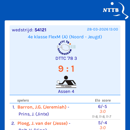
wedstrijd:
54121
28-03-2026 13:00
4e klasse FlexM (A) (Noord - Jeugd)
DTTC '78 3
9 : 1
Assen 4
spelers
Elo score
6/-5
1.
Barron, J.G. (Jeremiah)
-
3:0
Prins, J. (Jinte)
11-8, 11-8, 11-7
5/-4
2.
Ploeg, J. van der (Jesse)
-
3:0