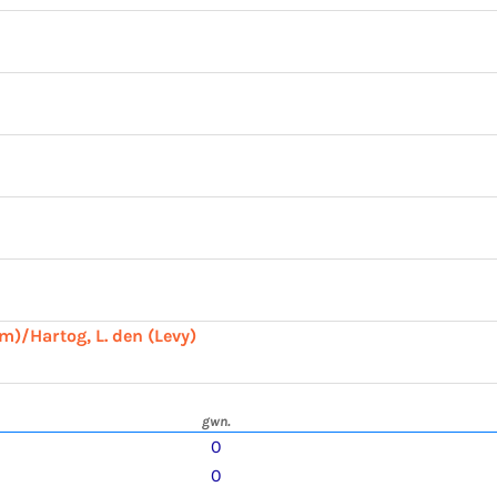
am)/Hartog, L. den (Levy)
gwn.
0
0