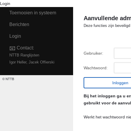
Login
Toernooien in systeem
Aanvullende admi
Berichten
Deze functies zijn beveilig
Login
📧
Contact:
Gebruiker:
NTTB Ranglijsten
Igor Heller, Jacek Offierski
Wachtwoord:
© NTTB
Bij het inloggen ga u 
gebruikt voor de aanvul
Werkt het wachtwoord ni