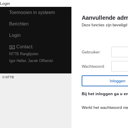
Login
Toernooien in systeem
Aanvullende admi
Berichten
Deze functies zijn beveilig
Login
📧
Contact:
Gebruiker:
NTTB Ranglijsten
Igor Heller, Jacek Offierski
Wachtwoord:
© NTTB
Bij het inloggen ga u e
Werkt het wachtwoord ni