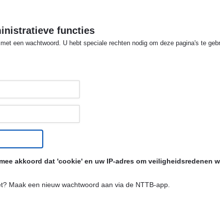
nistratieve functies
d met een wachtwoord. U hebt speciale rechten nodig om deze pagina's te geb
rmee akkoord dat 'cookie' en uw IP-adres om veiligheidsredenen 
et? Maak een nieuw wachtwoord aan via de NTTB-app.