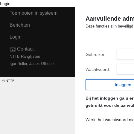
Login
Toernooien in systeem
Aanvullende admi
Berichten
Deze functies zijn beveilig
Login
📧
Contact:
Gebruiker:
NTTB Ranglijsten
Igor Heller, Jacek Offierski
Wachtwoord:
© NTTB
Bij het inloggen ga u 
gebruikt voor de aanvul
Werkt het wachtwoord ni